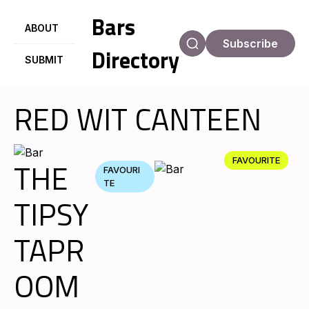
Bars
ABOUT
Subscribe
Directory
SUBMIT
RED WIT CANTEEN
FAVOURITE
THE
FAVOURI
TE
TIPSY
TAPR
OOM