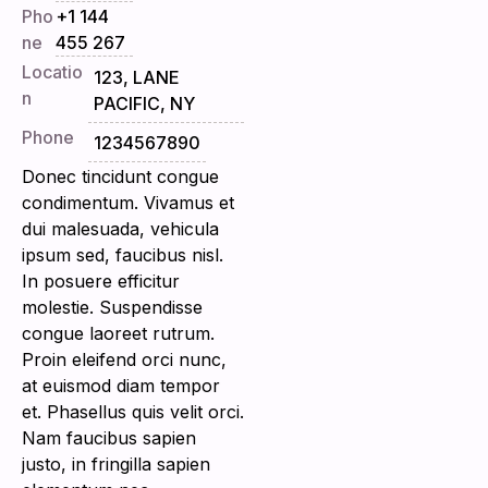
Pho
+1 144
ne
455 267
Locatio
123, LANE
n
PACIFIC, NY
Phone
1234567890
Donec tincidunt congue
condimentum. Vivamus et
dui malesuada, vehicula
ipsum sed, faucibus nisl.
In posuere efficitur
molestie. Suspendisse
congue laoreet rutrum.
Proin eleifend orci nunc,
at euismod diam tempor
et. Phasellus quis velit orci.
Nam faucibus sapien
justo, in fringilla sapien