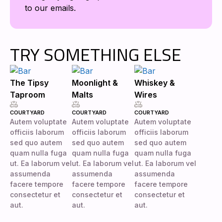
to our emails.
TRY SOMETHING ELSE
The Tipsy
Moonlight &
Whiskey &
Taproom
Malts
Wires
COURTYARD
COURTYARD
COURTYARD
Autem voluptate
Autem voluptate
Autem voluptate
officiis laborum
officiis laborum
officiis laborum
sed quo autem
sed quo autem
sed quo autem
quam nulla fuga
quam nulla fuga
quam nulla fuga
ut. Ea laborum vel
ut. Ea laborum vel
ut. Ea laborum vel
assumenda
assumenda
assumenda
facere tempore
facere tempore
facere tempore
consectetur et
consectetur et
consectetur et
aut.
aut.
aut.