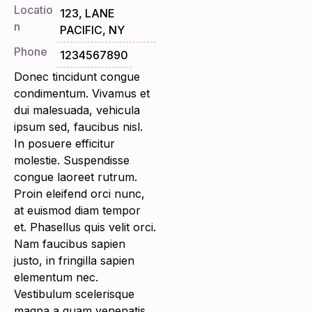
Locatio
123, LANE
n
PACIFIC, NY
Phone
1234567890
Donec tincidunt congue
condimentum. Vivamus et
dui malesuada, vehicula
ipsum sed, faucibus nisl.
In posuere efficitur
molestie. Suspendisse
congue laoreet rutrum.
Proin eleifend orci nunc,
at euismod diam tempor
et. Phasellus quis velit orci.
Nam faucibus sapien
justo, in fringilla sapien
elementum nec.
Vestibulum scelerisque
magna a quam venenatis