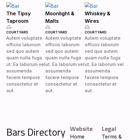
The Tipsy
Moonlight &
Whiskey &
Taproom
Malts
Wires
COURTYARD
COURTYARD
COURTYARD
Autem voluptate
Autem voluptate
Autem voluptate
officiis laborum
officiis laborum
officiis laborum
sed quo autem
sed quo autem
sed quo autem
quam nulla fuga
quam nulla fuga
quam nulla fuga
ut. Ea laborum vel
ut. Ea laborum vel
ut. Ea laborum vel
assumenda
assumenda
assumenda
facere tempore
facere tempore
facere tempore
consectetur et
consectetur et
consectetur et
aut.
aut.
aut.
Website
Legal
Bars Directory
Home
Terms &