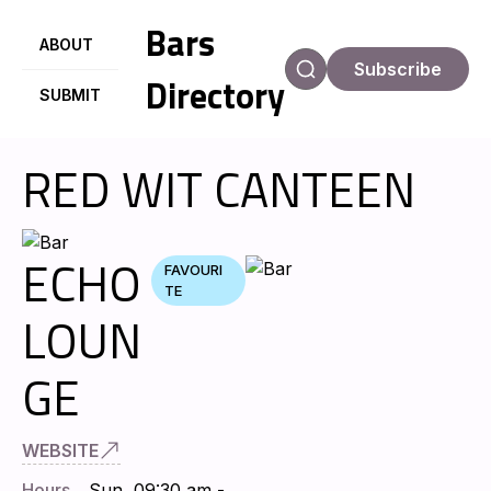
Bars
ABOUT
Subscribe
Directory
SUBMIT
RED WIT CANTEEN
ECHO
FAVOURI
TE
LOUN
GE
WEBSITE
Hours
Sun
09:30 am -