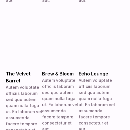
aut.
aut.
aut.
The Velvet
Brew & Bloom
Echo Lounge
Barrel
Autem voluptate
Autem voluptate
officiis laborum
officiis laborum
Autem voluptate
sed quo autem
sed quo autem
officiis laborum
quam nulla fuga
quam nulla fuga
sed quo autem
ut. Ea laborum vel
ut. Ea laborum vel
quam nulla fuga
assumenda
assumenda
ut. Ea laborum vel
facere tempore
facere tempore
assumenda
consectetur et
consectetur et
facere tempore
aut.
aut.
consectetur et