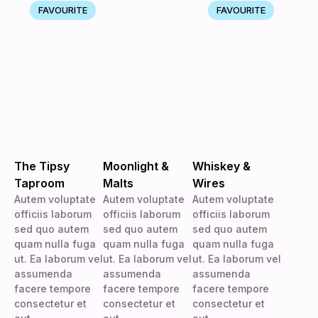
FAVOURITE
FAVOURITE
The Tipsy
Moonlight &
Whiskey &
Taproom
Malts
Wires
Autem voluptate
Autem voluptate
Autem voluptate
officiis laborum
officiis laborum
officiis laborum
sed quo autem
sed quo autem
sed quo autem
quam nulla fuga
quam nulla fuga
quam nulla fuga
ut. Ea laborum vel
ut. Ea laborum vel
ut. Ea laborum vel
assumenda
assumenda
assumenda
facere tempore
facere tempore
facere tempore
consectetur et
consectetur et
consectetur et