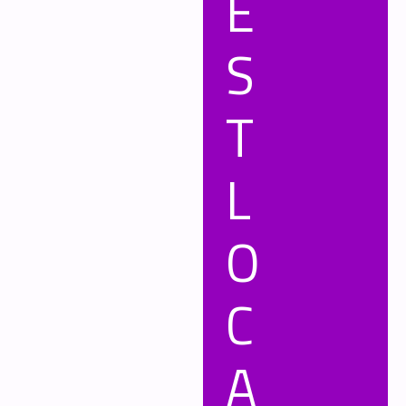
E
S
T
L
O
C
A