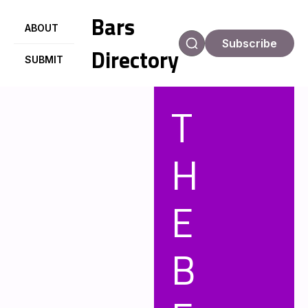
Bars
ABOUT
Subscribe
Directory
SUBMIT
T
H
E
B