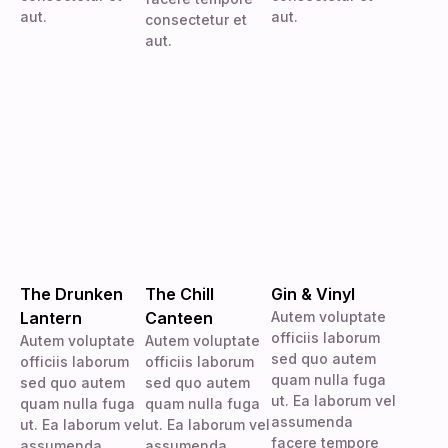
aut.
aut.
consectetur et
aut.
The Drunken
The Chill
Gin & Vinyl
Lantern
Canteen
Autem voluptate
officiis laborum
Autem voluptate
Autem voluptate
sed quo autem
officiis laborum
officiis laborum
quam nulla fuga
sed quo autem
sed quo autem
ut. Ea laborum vel
quam nulla fuga
quam nulla fuga
assumenda
ut. Ea laborum vel
ut. Ea laborum vel
facere tempore
assumenda
assumenda