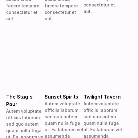
consectetur et
facere tempore
facere tempore
aut.
consectetur et
consectetur et
aut.
aut.
The Stag's
Sunset Spirits
Twilight Tavern
Pour
Autem voluptate
Autem voluptate
officiis laborum
officiis laborum
Autem voluptate
sed quo autem
sed quo autem
officiis laborum
quam nulla fuga
quam nulla fuga
sed quo autem
ut. Ea laborum vel
ut. Ea laborum vel
quam nulla fuga
assumenda
assumenda
ut. Ea laborum vel