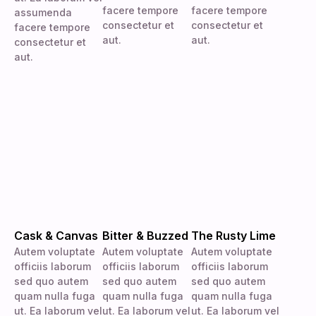
facere tempore
facere tempore
assumenda
consectetur et
consectetur et
facere tempore
aut.
aut.
consectetur et
aut.
Cask & Canvas
Bitter & Buzzed
The Rusty Lime
Autem voluptate
Autem voluptate
Autem voluptate
officiis laborum
officiis laborum
officiis laborum
sed quo autem
sed quo autem
sed quo autem
quam nulla fuga
quam nulla fuga
quam nulla fuga
ut. Ea laborum vel
ut. Ea laborum vel
ut. Ea laborum vel