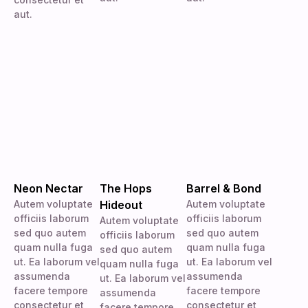
aut.
Neon Nectar
The Hops
Barrel & Bond
Autem voluptate
Hideout
Autem voluptate
officiis laborum
officiis laborum
Autem voluptate
sed quo autem
sed quo autem
officiis laborum
quam nulla fuga
quam nulla fuga
sed quo autem
ut. Ea laborum vel
ut. Ea laborum vel
quam nulla fuga
assumenda
assumenda
ut. Ea laborum vel
facere tempore
facere tempore
assumenda
consectetur et
consectetur et
facere tempore