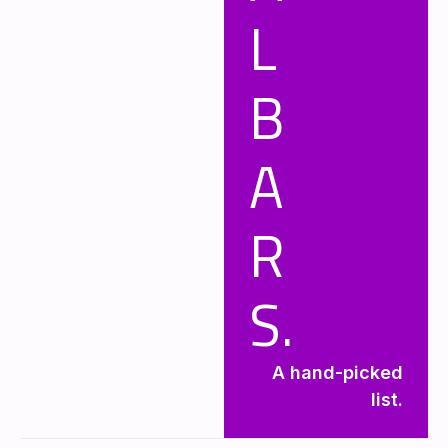
L
B
A
R
S.
A hand-picked
list.